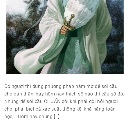
Có người thì dùng phương pháp nằm mơ để soi cầu
cho bản thân, hay hôm nay thích số nào thì cầu số đó.
Nhưng để soi cầu CHUẨN đôi khi phải đòi hỏi người
chơi phải biết cả xác suất thống kê, khả năng toán
học,… Hôm nay chúng […]