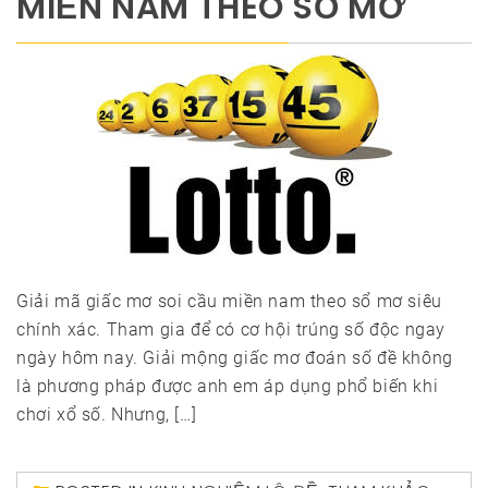
MIỀN NAM THEO SỔ MƠ
Giải mã giấc mơ soi cầu miền nam theo sổ mơ siêu
chính xác. Tham gia để có cơ hội trúng số độc ngay
ngày hôm nay. Giải mộng giấc mơ đoán số đề không
là phương pháp được anh em áp dụng phổ biến khi
chơi xổ số. Nhưng, […]