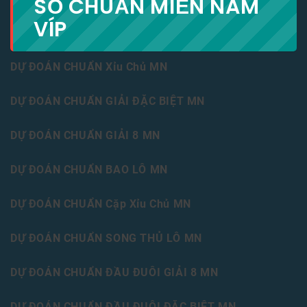
SỐ CHUẨN MIỀN NAM
VÍP
DỰ ĐOÁN CHUẨN Xỉu Chủ MN
DỰ ĐOÁN CHUẨN GIẢI ĐẶC BIỆT MN
DỰ ĐOÁN CHUẨN GIẢI 8 MN
DỰ ĐOÁN CHUẨN BAO LÔ MN
DỰ ĐOÁN CHUẨN Cặp Xỉu Chủ MN
DỰ ĐOÁN CHUẨN SONG THỦ LÔ MN
DỰ ĐOÁN CHUẨN ĐẦU ĐUÔI GIẢI 8 MN
DỰ ĐOÁN CHUẨN ĐẦU ĐUÔI ĐẶC BIỆT MN