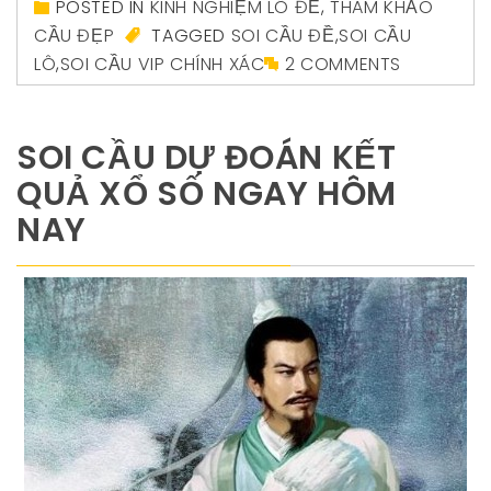
POSTED IN
KINH NGHIỆM LÔ ĐỀ
,
THAM KHẢO
CẦU ĐẸP
TAGGED
SOI CẦU ĐỀ
,
SOI CẦU
LÔ
,
SOI CẦU VIP CHÍNH XÁC
2 COMMENTS
SOI CẦU DỰ ĐOÁN KẾT
QUẢ XỔ SỐ NGAY HÔM
NAY