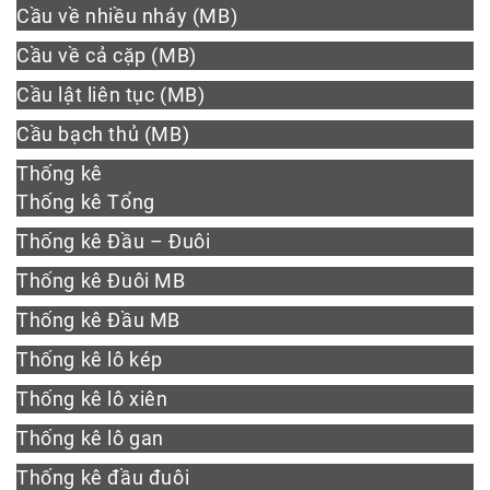
Cầu về nhiều nháy (MB)
Cầu về cả cặp (MB)
Cầu lật liên tục (MB)
Cầu bạch thủ (MB)
Thống kê
Thống kê Tổng
Thống kê Đầu – Đuôi
Thống kê Đuôi MB
Thống kê Đầu MB
Thống kê lô kép
Thống kê lô xiên
Thống kê lô gan
Thống kê đầu đuôi