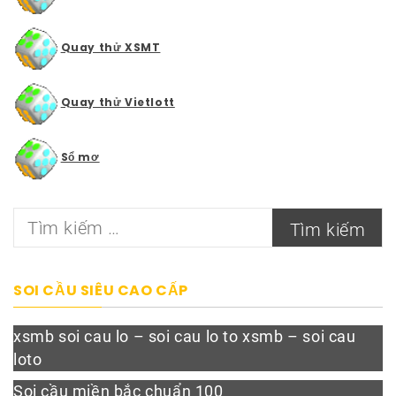
Quay thử XSMT
Quay thử Vietlott
Sổ mơ
Tìm
kiếm
cho:
SOI CẦU SIÊU CAO CẤP
xsmb soi cau lo – soi cau lo to xsmb – soi cau
loto
Soi cầu miền bắc chuẩn 100