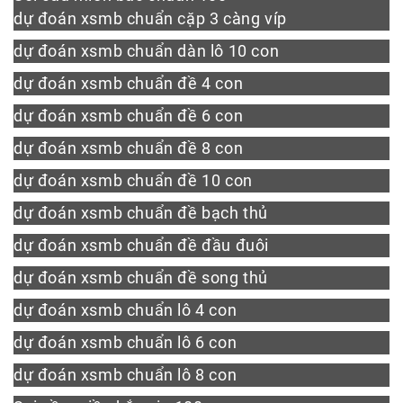
dự đoán xsmb chuẩn cặp 3 càng víp
dự đoán xsmb chuẩn dàn lô 10 con
dự đoán xsmb chuẩn đề 4 con
dự đoán xsmb chuẩn đề 6 con
dự đoán xsmb chuẩn đề 8 con
dự đoán xsmb chuẩn đề 10 con
dự đoán xsmb chuẩn đề bạch thủ
dự đoán xsmb chuẩn đề đầu đuôi
dự đoán xsmb chuẩn đề song thủ
dự đoán xsmb chuẩn lô 4 con
dự đoán xsmb chuẩn lô 6 con
dự đoán xsmb chuẩn lô 8 con