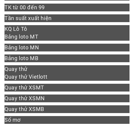
TK từ 00 đến 99
Tần suất xuất hiện
KQ Lô Tô
Bảng loto MT
Bảng loto MN
Bảng loto MB
Quay thử
Quay thử Vietlott
Quay thử XSMT
Quay thử XSMN
Quay thử XSMB
Sổ mơ