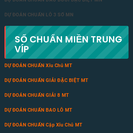
DỰ ĐOÁN CHUẨN LÔ 3 SỐ MN
SỐ CHUẨN MIỀN TRUNG
VÍP
DỰ ĐOÁN CHUẨN Xỉu Chủ MT
DỰ ĐOÁN CHUẨN GIẢI ĐẶC BIỆT MT
DỰ ĐOÁN CHUẨN GIẢI 8 MT
DỰ ĐOÁN CHUẨN BAO LÔ MT
DỰ ĐOÁN CHUẨN Cặp Xỉu Chủ MT