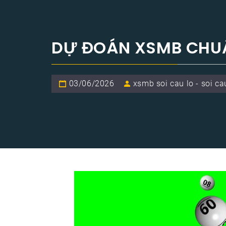
DỰ ĐOÁN XSMB CHU
03/06/2026
xsmb soi cau lo - soi ca