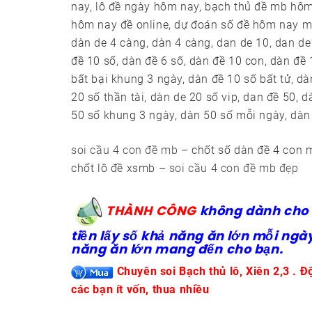
nay, lô đề ngày hôm nay, bạch thủ đề mb hôm
hôm nay đề online, dự đoán số đề hôm nay mi
dàn de 4 càng, dàn 4 càng, dan de 10, dan d
đề 10 số, dàn đề 6 số, dàn đề 10 con, dàn đề
bất bại khung 3 ngày, dàn đề 10 số bất tử, d
20 số thần tài, dàn de 20 số vip, dan đề 50, 
50 số khung 3 ngày, dàn 50 số mỗi ngày, dàn
soi cầu 4 con đề mb
– chốt số dàn đề 4 con m
chốt lô đề xsmb –
soi cầu 4 con đề mb đẹp
THÀNH CÔNG
không dành cho n
tiền lấy số khả năng ăn lớn mỗi ngà
năng ăn lớn mang đến cho bạn.
Chuyên soi Bạch thủ lô, Xiên 2,3 . Đ
các bạn ít vốn, thua nhiều