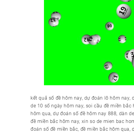
kết quả số đề hôm nay, dự đoán lô hôm nay, 
de 10 số ngày hôm nay, soi cầu đề miền bắc 
hôm qua, dự đoán số đề hôm nay 888, dàn de
đề miền bắc hôm nay, xin so de mien bac hom
đoán số đề miền bắc, đề miền bắc hôm qua, d