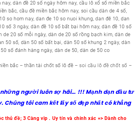
 nay, dàn đề 20 số ngày hôm nay, cầu lô xổ số miền bắc
ền bắc, cầu đề miền bắc hôm nay, soi cầu dàn de 4 số,
e10 so hom nay, dan đe 10 so nuoi khung, dan đê 10, dan
 10 số 3 ngày, dàn đề 10 số bất bại hôm nay, dàn đề 10 số
àn de 20 số mỗi ngày, dàn de 20 số rồng bạch kim, dàn de
dàn 50 số, dàn 50 số bất bại, dàn 50 số khung 2 ngày, dàn
 50 số đánh hàng ngày, dàn de 50, dàn de 50 co
iền bắc – thần tài chốt số lô đề –
soi cầu lô đề chốt số
–
hững người luôn sợ hãi… !!! Mạnh dạn đầu tư
y. Chúng tôi cam kết lấy số đẹp nhất có khẳng
ộc thủ đề; 3 Càng vip . Uy tín và chính xác => Dành cho