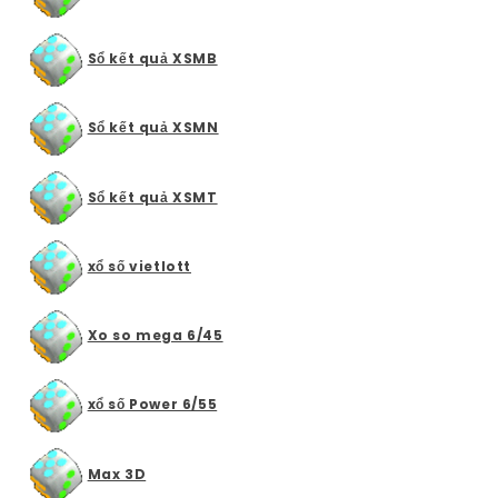
Sổ kết quả XSMB
Sổ kết quả XSMN
Sổ kết quả XSMT
xổ số vietlott
Xo so mega 6/45
xổ số Power 6/55
Max 3D