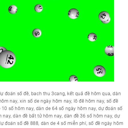
dự đoán số đề, bach thu 3cang, kết quả đề hôm qua, dàn
hôm nay, xin số de ngày hôm nay, lô đê hôm nay, số đề
 10 số hôm nay, dàn de 64 số ngày hôm nay, dự đoán số
 nay, dàn đề bất tử hôm nay, dàn đề 36 số hôm nay, dự
ự đoán số đề 888, dàn de 4 số miễn phí, số đề ngày hôm