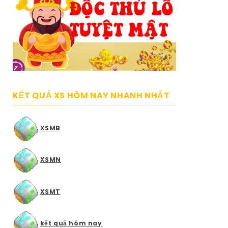
KẾT QUẢ XS HÔM NAY NHANH NHẤT
XSMB
XSMN
XSMT
kết quả hôm nay