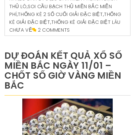
THỦ LÔ
,
SOI CẦU BẠCH THỦ MIỀN BẮC MIỄN
PHÍ
,
THỐNG KÊ 2 SỐ CUỐI GIẢI ĐẶC BIỆT
,
THỐNG
KÊ GIẢI ĐẶC BIỆT
,
THỐNG KÊ GIẢI ĐẶC BIỆT LÂU
CHƯA VỀ
2 COMMENTS
DỰ ĐOÁN KẾT QUẢ XỔ SỐ
MIỀN BẮC NGÀY 11/01 –
CHỐT SỐ GIỜ VÀNG MIỀN
BẮC