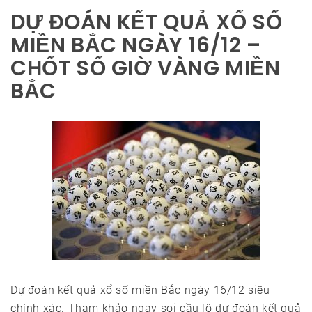
DỰ ĐOÁN KẾT QUẢ XỔ SỐ
MIỀN BẮC NGÀY 16/12 –
CHỐT SỐ GIỜ VÀNG MIỀN
BẮC
Dự đoán kết quả xổ số miền Bắc ngày 16/12 siêu
chính xác. Tham khảo ngay soi cầu lô dự đoán kết quả