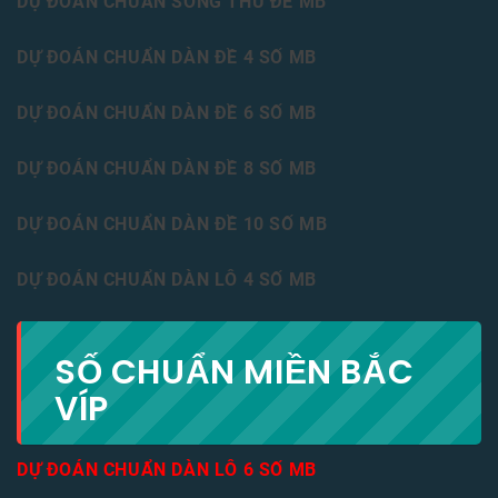
DỰ ĐOÁN CHUẨN SONG THỦ ĐỀ MB
DỰ ĐOÁN CHUẨN DÀN ĐỀ 4 SỐ MB
DỰ ĐOÁN CHUẨN DÀN ĐỀ 6 SỐ MB
DỰ ĐOÁN CHUẨN DÀN ĐỀ 8 SỐ MB
DỰ ĐOÁN CHUẨN DÀN ĐỀ 10 SỐ MB
DỰ ĐOÁN CHUẨN DÀN LÔ 4 SỐ MB
SỐ CHUẨN MIỀN BẮC
VÍP
DỰ ĐOÁN CHUẨN DÀN LÔ 6 SỐ MB