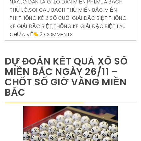
NAY
,
LÔ DÀN LÀ GÌ
,
LÔ DÀN MIỄN PHÍ
,
MUA BẠCH
THỦ LÔ
,
SOI CẦU BẠCH THỦ MIỀN BẮC MIỄN
PHÍ
,
THỐNG KÊ 2 SỐ CUỐI GIẢI ĐẶC BIỆT
,
THỐNG
KÊ GIẢI ĐẶC BIỆT
,
THỐNG KÊ GIẢI ĐẶC BIỆT LÂU
CHƯA VỀ
2 COMMENTS
DỰ ĐOÁN KẾT QUẢ XỔ SỐ
MIỀN BẮC NGÀY 26/11 –
CHỐT SỐ GIỜ VÀNG MIỀN
BẮC