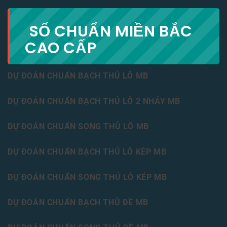
SỐ CHUẨN MIỀN BẮC
CAO CẤP
DỰ ĐOÁN CHUẨN BẠCH THỦ LÔ MB
DỰ ĐOÁN CHUẨN BẠCH THỦ LÔ 2 NHÁY MB
DỰ ĐOÁN CHUẨN SONG THỦ LÔ MB
DỰ ĐOÁN CHUẨN BẠCH THỦ LÔ KÉP MB
DỰ ĐOÁN CHUẨN SONG THỦ LÔ KÉP MB
DỰ ĐOÁN CHUẨN BẠCH THỦ ĐỀ MB