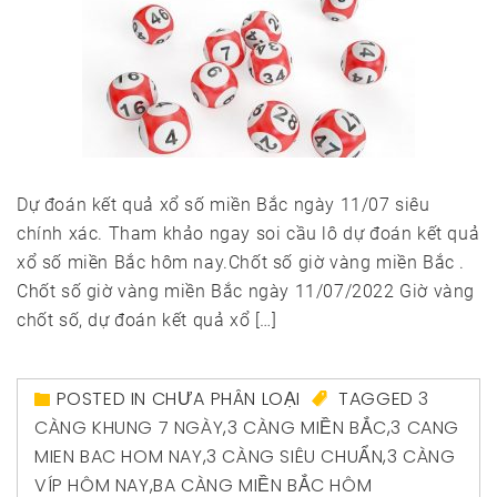
Dự đoán kết quả xổ số miền Bắc ngày 11/07 siêu
chính xác. Tham khảo ngay soi cầu lô dự đoán kết quả
xổ số miền Bắc hôm nay.Chốt số giờ vàng miền Bắc .
Chốt số giờ vàng miền Bắc ngày 11/07/2022 Giờ vàng
chốt số, dự đoán kết quả xổ […]
POSTED IN CHƯA PHÂN LOẠI
TAGGED
3
CÀNG KHUNG 7 NGÀY
,
3 CÀNG MIỀN BẮC
,
3 CANG
MIEN BAC HOM NAY
,
3 CÀNG SIÊU CHUẨN
,
3 CÀNG
VÍP HÔM NAY
,
BA CÀNG MIỀN BẮC HÔM