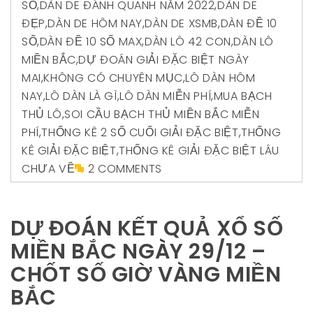
SỐ
,
DÀN DE ĐÁNH QUANH NĂM 2022
,
DÀN DE
ĐẸP
,
DÀN DE HÔM NAY
,
DÀN DE XSMB
,
DÀN ĐỀ 10
SỐ
,
DÀN ĐỀ 10 SỐ MAX
,
DÀN LÔ 42 CON
,
DÀN LÔ
MIỀN BẮC
,
DỰ ĐOÁN GIẢI ĐẶC BIỆT NGÀY
MAI
,
KHÔNG CÓ CHUYÊN MỤC
,
LÔ DÀN HÔM
NAY
,
LÔ DÀN LÀ GÌ
,
LÔ DÀN MIỄN PHÍ
,
MUA BẠCH
THỦ LÔ
,
SOI CẦU BẠCH THỦ MIỀN BẮC MIỄN
PHÍ
,
THỐNG KÊ 2 SỐ CUỐI GIẢI ĐẶC BIỆT
,
THỐNG
KÊ GIẢI ĐẶC BIỆT
,
THỐNG KÊ GIẢI ĐẶC BIỆT LÂU
CHƯA VỀ
2 COMMENTS
DỰ ĐOÁN KẾT QUẢ XỔ SỐ
MIỀN BẮC NGÀY 29/12 –
CHỐT SỐ GIỜ VÀNG MIỀN
BẮC