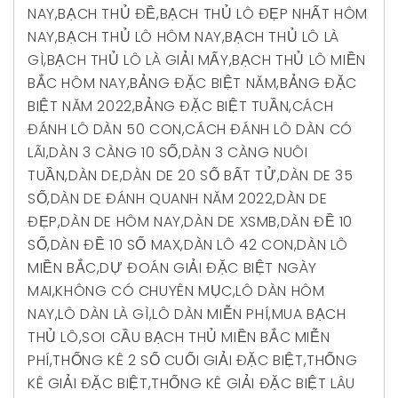
NAY
,
BẠCH THỦ ĐỀ
,
BẠCH THỦ LÔ ĐẸP NHẤT HÔM
NAY
,
BẠCH THỦ LÔ HÔM NAY
,
BẠCH THỦ LÔ LÀ
GÌ
,
BẠCH THỦ LÔ LÀ GIẢI MẤY
,
BẠCH THỦ LÔ MIỀN
BẮC HÔM NAY
,
BẢNG ĐẶC BIỆT NĂM
,
BẢNG ĐẶC
BIỆT NĂM 2022
,
BẢNG ĐẶC BIỆT TUẦN
,
CÁCH
ĐÁNH LÔ DÀN 50 CON
,
CÁCH ĐÁNH LÔ DÀN CÓ
LÃI
,
DÀN 3 CÀNG 10 SỐ
,
DÀN 3 CÀNG NUÔI
TUẦN
,
DÀN DE
,
DÀN DE 20 SỐ BẤT TỬ
,
DÀN DE 35
SỐ
,
DÀN DE ĐÁNH QUANH NĂM 2022
,
DÀN DE
ĐẸP
,
DÀN DE HÔM NAY
,
DÀN DE XSMB
,
DÀN ĐỀ 10
SỐ
,
DÀN ĐỀ 10 SỐ MAX
,
DÀN LÔ 42 CON
,
DÀN LÔ
MIỀN BẮC
,
DỰ ĐOÁN GIẢI ĐẶC BIỆT NGÀY
MAI
,
KHÔNG CÓ CHUYÊN MỤC
,
LÔ DÀN HÔM
NAY
,
LÔ DÀN LÀ GÌ
,
LÔ DÀN MIỄN PHÍ
,
MUA BẠCH
THỦ LÔ
,
SOI CẦU BẠCH THỦ MIỀN BẮC MIỄN
PHÍ
,
THỐNG KÊ 2 SỐ CUỐI GIẢI ĐẶC BIỆT
,
THỐNG
KÊ GIẢI ĐẶC BIỆT
,
THỐNG KÊ GIẢI ĐẶC BIỆT LÂU