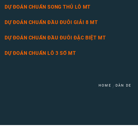
DỰ ĐOÁN CHUẨN SONG THỦ LÔ MT
DỰ ĐOÁN CHUẨN ĐẦU ĐUÔI GIẢI 8 MT
DỰ ĐOÁN CHUẨN ĐẦU ĐUÔI ĐẶC BIỆT MT
DỰ ĐOÁN CHUẨN LÔ 3 SỐ MT
HOME
DÀN DE