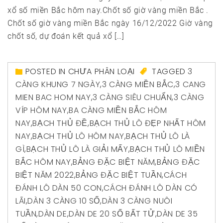
xổ số miền Bắc hôm nay.Chốt số giờ vàng miền Bắc .
Chốt số giờ vàng miền Bắc ngày 16/12/2022 Giờ vàng
chốt số, dự đoán kết quả xổ […]
POSTED IN CHƯA PHÂN LOẠI
TAGGED
3
CÀNG KHUNG 7 NGÀY
,
3 CÀNG MIỀN BẮC
,
3 CANG
MIEN BAC HOM NAY
,
3 CÀNG SIÊU CHUẨN
,
3 CÀNG
VÍP HÔM NAY
,
BA CÀNG MIỀN BẮC HÔM
NAY
,
BẠCH THỦ ĐỀ
,
BẠCH THỦ LÔ ĐẸP NHẤT HÔM
NAY
,
BẠCH THỦ LÔ HÔM NAY
,
BẠCH THỦ LÔ LÀ
GÌ
,
BẠCH THỦ LÔ LÀ GIẢI MẤY
,
BẠCH THỦ LÔ MIỀN
BẮC HÔM NAY
,
BẢNG ĐẶC BIỆT NĂM
,
BẢNG ĐẶC
BIỆT NĂM 2022
,
BẢNG ĐẶC BIỆT TUẦN
,
CÁCH
ĐÁNH LÔ DÀN 50 CON
,
CÁCH ĐÁNH LÔ DÀN CÓ
LÃI
,
DÀN 3 CÀNG 10 SỐ
,
DÀN 3 CÀNG NUÔI
TUẦN
,
DÀN DE
,
DÀN DE 20 SỐ BẤT TỬ
,
DÀN DE 35