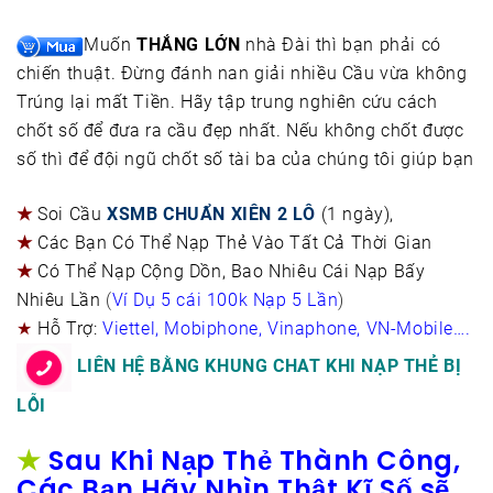
Muốn
THẮNG LỚN
nhà Đài thì bạn phải có
chiến thuật. Đừng đánh nan giải nhiều Cầu vừa không
Trúng lại mất Tiền. Hãy tập trung nghiên cứu cách
chốt số để đưa ra cầu đẹp nhất. Nếu không chốt được
số thì để đội ngũ chốt số tài ba của chúng tôi giúp bạn
★
Soi Cầu
XSMB CHUẨN XIÊN 2 LÔ
(1 ngày),
★
Các Bạn Có Thể Nạp Thẻ Vào Tất Cả Thời Gian
★
Có Thể Nạp Cộng Dồn, Bao Nhiêu Cái Nạp Bấy
Nhiêu Lần
(
Ví Dụ 5 cái 100k Nạp 5 Lần
)
★
Hỗ Trợ:
Viettel, Mobiphone, Vinaphone, VN-Mobile….
LIÊN HỆ BẰNG KHUNG CHAT KHI NẠP THẺ BỊ
LỖI
★
Sau Khi Nạp Thẻ Thành Công,
Các Bạn Hãy Nhìn Thật Kĩ Số sẽ