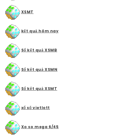
XSMT
kết quả hôm nay
Sổ kết quả XSMB
Sổ kết quả XSMN
Sổ kết quả XSMT
xổ số vietlott
Xo so mega 6/45