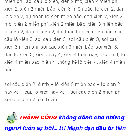
miền phí, soi cầu lô xiên, xien 2 mb, xiên 2 miễn phí,
xien 2, xiên 2 miền bắc, xiên 3 miền bắc, lo xien 2, dàn
lô xiên 2, dự đoán lô xiên miền bắc, dàn xiên 2, xien 2
mb, xiên 2 miễn phí, xiên 2 miền bắc, xiên 3 miền bắc,
lo xien 2, dàn lô xiên 2, dự đoán lô xiên miền bắc, soi
cầu lô xiên 3, soi cau xien 3, soi cầu xiên 3, soi cau
xien 3 mien phi, soi cầu xiên 3 miền bắc, soi xiên 3,
dàn lô xiên 3, xien quay 4, xiên 4 hôm nay, lô xiên 4, lô
xiên 4 miền bắc, xiên 4, thống kê lô xiên 4, xiên 4 miền
bắc
soi cầu xiên 2 lô mb
–
lô xiên 2 miền bắc
– lo xien 2
hay ve – cap lo xien hay ve – soi cau xien 2 mien phi –
soi cầu xiên 2 lô mb vip
THÀNH CÔNG
không dành cho những
người luôn sợ hãi… !!! Mạnh dạn đầu tư tiền