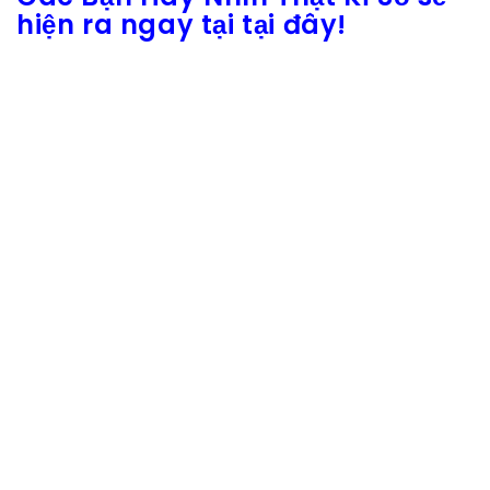
hiện ra ngay tại tại đây!