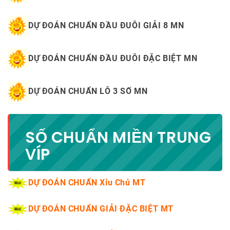
DỰ ĐOÁN CHUẨN ĐẦU ĐUÔI GIẢI 8 MN
DỰ ĐOÁN CHUẨN ĐẦU ĐUÔI ĐẶC BIỆT MN
DỰ ĐOÁN CHUẨN LÔ 3 SỐ MN
SỐ CHUẨN MIỀN TRUNG
VÍP
DỰ ĐOÁN CHUẨN Xỉu Chủ MT
DỰ ĐOÁN CHUẨN GIẢI ĐẶC BIỆT MT