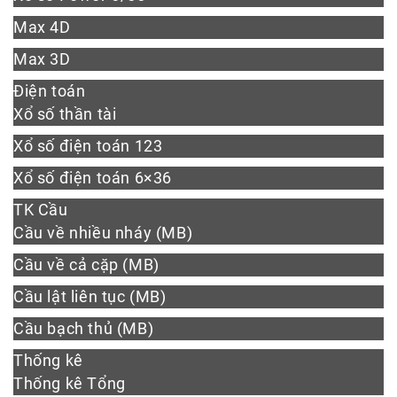
Max 4D
Max 3D
Điện toán
Xổ số thần tài
Xổ số điện toán 123
Xổ số điện toán 6×36
TK Cầu
Cầu về nhiều nháy (MB)
Cầu về cả cặp (MB)
Cầu lật liên tục (MB)
Cầu bạch thủ (MB)
Thống kê
Thống kê Tổng