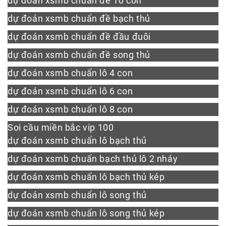
dự đoán xsmb chuẩn đề 10 con
dự đoán xsmb chuẩn đề bạch thủ
dự đoán xsmb chuẩn đề đầu đuôi
dự đoán xsmb chuẩn đề song thủ
dự đoán xsmb chuẩn lô 4 con
dự đoán xsmb chuẩn lô 6 con
dự đoán xsmb chuẩn lô 8 con
Soi cầu miền bắc vip 100
dự đoán xsmb chuẩn lô bạch thủ
dự đoán xsmb chuẩn bạch thủ lô 2 nháy
dự đoán xsmb chuẩn lô bạch thủ kép
dự đoán xsmb chuẩn lô song thủ
dự đoán xsmb chuẩn lô song thủ kép