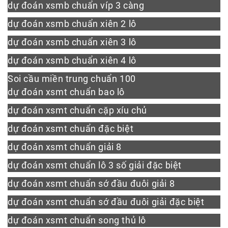
dự đoán xsmb chuẩn víp 3 càng
dự đoán xsmb chuẩn xiên 2 lô
dự đoán xsmb chuẩn xiên 3 lô
dự đoán xsmb chuẩn xiên 4 lô
Soi cầu miền trung chuẩn 100
dự đoán xsmt chuẩn bao lô
dự đoán xsmt chuẩn cặp xíu chủ
dự đoán xsmt chuẩn đặc biệt
dự đoán xsmt chuẩn giải 8
dự đoán xsmt chuẩn lô 3 số giải đặc biệt
dự đoán xsmt chuẩn sớ đầu đuôi giải 8
dự đoán xsmt chuẩn sớ đầu đuôi giải đặc biệt
dự đoán xsmt chuẩn song thủ lô