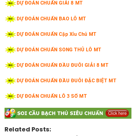
DỰ ĐOÁN CHUẨN GIẢI 8 MT
DỰ ĐOÁN CHUẨN BAO LÔ MT
DỰ ĐOÁN CHUẨN Cặp Xỉu Chủ MT
DỰ ĐOÁN CHUẨN SONG THỦ LÔ MT
DỰ ĐOÁN CHUẨN ĐẦU ĐUÔI GIẢI 8 MT
DỰ ĐOÁN CHUẨN ĐẦU ĐUÔI ĐẶC BIỆT MT
DỰ ĐOÁN CHUẨN LÔ 3 SỐ MT
Related Posts: