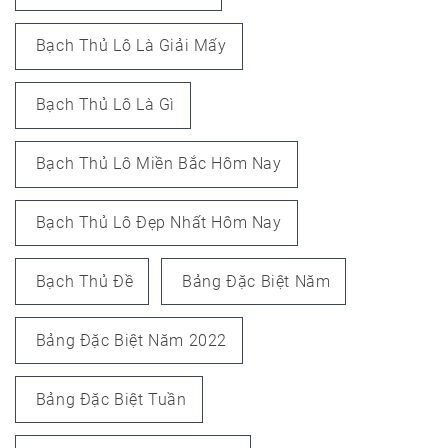
Bạch Thủ Lô Là Giải Mấy
Bạch Thủ Lô Là Gì
Bạch Thủ Lô Miền Bắc Hôm Nay
Bạch Thủ Lô Đẹp Nhất Hôm Nay
Bạch Thủ Đề
Bảng Đặc Biệt Năm
Bảng Đặc Biệt Năm 2022
Bảng Đặc Biệt Tuần