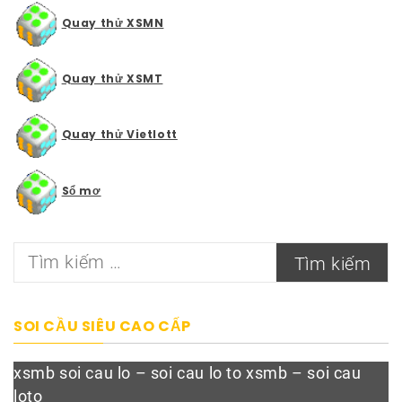
Quay thử XSMN
Quay thử XSMT
Quay thử Vietlott
Sổ mơ
Tìm
kiếm
cho:
SOI CẦU SIÊU CAO CẤP
xsmb soi cau lo – soi cau lo to xsmb – soi cau
loto