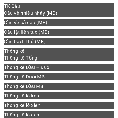
TK Cầu
Cầu về nhiều nháy (MB)
Cầu về cả cặp (MB)
Cầu lật liên tục (MB)
Cầu bạch thủ (MB)
Thống kê
Thống kê Tổng
Thống kê Đầu – Đuôi
Thống kê Đuôi MB
Thống kê Đầu MB
Thống kê lô kép
Thống kê lô xiên
Thống kê lô gan