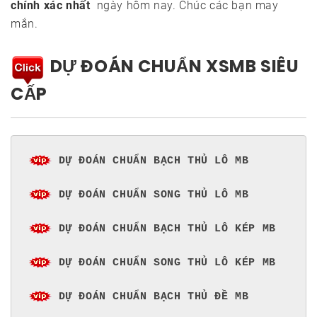
chính xác nhất
ngày hôm nay. Chúc các bạn may
mắn.
DỰ ĐOÁN CHUẨN XSMB SIÊU
CẤP
DỰ ĐOÁN CHUẨN BẠCH THỦ LÔ MB
DỰ ĐOÁN CHUẨN SONG THỦ LÔ MB
DỰ ĐOÁN CHUẨN BẠCH THỦ LÔ KÉP MB
DỰ ĐOÁN CHUẨN SONG THỦ LÔ KÉP MB
DỰ ĐOÁN CHUẨN BẠCH THỦ ĐỀ MB