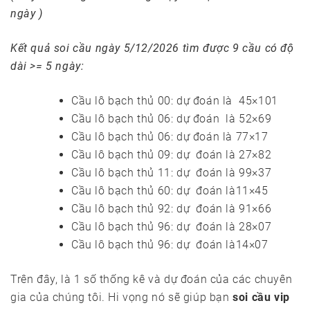
ngày )
Kết quả soi cầu ngày 5/12/2026 tìm được 9 cầu có độ
dài >= 5 ngày:
Cầu lô bạch thủ 00: dự đoán là 45×101
Cầu lô bạch thủ 06: dự đoán là 52×69
Cầu lô bạch thủ 06: dự đoán là 77×17
Cầu lô bạch thủ 09: dự đoán là 27×82
Cầu lô bạch thủ 11: dự đoán là 99×37
Cầu lô bạch thủ 60: dự đoán là11×45
Cầu lô bạch thủ 92: dự đoán là 91×66
Cầu lô bạch thủ 96: dự đoán là 28×07
Cầu lô bạch thủ 96: dự đoán là14×07
Trên đây, là 1 số thống kê và dự đoán của các chuyên
gia của chúng tôi. Hi vọng nó sẽ giúp bạn
soi cầu vip