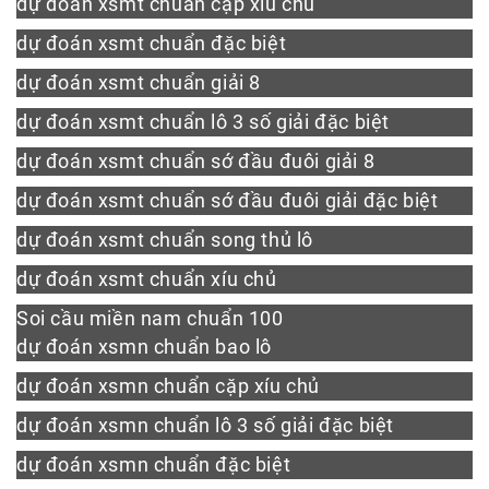
dự đoán xsmt chuẩn cặp xíu chủ
dự đoán xsmt chuẩn đặc biệt
dự đoán xsmt chuẩn giải 8
dự đoán xsmt chuẩn lô 3 số giải đặc biệt
dự đoán xsmt chuẩn sớ đầu đuôi giải 8
dự đoán xsmt chuẩn sớ đầu đuôi giải đặc biệt
dự đoán xsmt chuẩn song thủ lô
dự đoán xsmt chuẩn xíu chủ
Soi cầu miền nam chuẩn 100
dự đoán xsmn chuẩn bao lô
dự đoán xsmn chuẩn cặp xíu chủ
dự đoán xsmn chuẩn lô 3 số giải đặc biệt
dự đoán xsmn chuẩn đặc biệt