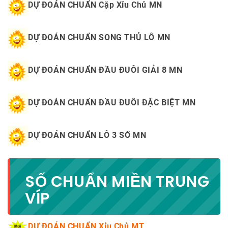
DỰ ĐOÁN CHUẨN Cặp Xỉu Chủ MN
DỰ ĐOÁN CHUẨN SONG THỦ LÔ MN
DỰ ĐOÁN CHUẨN ĐẦU ĐUÔI GIẢI 8 MN
DỰ ĐOÁN CHUẨN ĐẦU ĐUÔI ĐẶC BIỆT MN
DỰ ĐOÁN CHUẨN LÔ 3 SỐ MN
SỐ CHUẨN MIỀN TRUNG
VÍP
DỰ ĐOÁN CHUẨN Xỉu Chủ MT