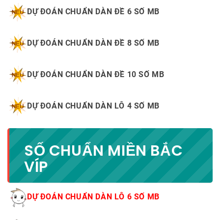
DỰ ĐOÁN CHUẨN DÀN ĐỀ 6 SỐ MB
DỰ ĐOÁN CHUẨN DÀN ĐỀ 8 SỐ MB
DỰ ĐOÁN CHUẨN DÀN ĐỀ 10 SỐ MB
DỰ ĐOÁN CHUẨN DÀN LÔ 4 SỐ MB
SỐ CHUẨN MIỀN BẮC
VÍP
DỰ ĐOÁN CHUẨN DÀN LÔ 6 SỐ MB