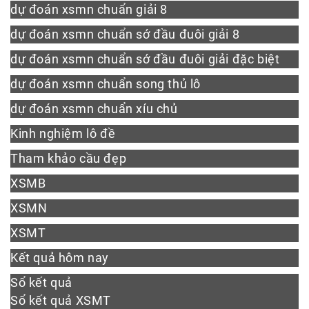
dự đoán xsmn chuẩn giải 8
dự đoán xsmn chuẩn sớ đầu đuôi giải 8
dự đoán xsmn chuẩn sớ đầu đuôi giải đặc biệt
dự đoán xsmn chuẩn song thủ lô
dự đoán xsmn chuẩn xíu chủ
Kinh nghiệm lô đề
Tham khảo cầu đẹp
XSMB
XSMN
XSMT
Kết quả hôm nay
Sổ kết quả
Sổ kết quả XSMT