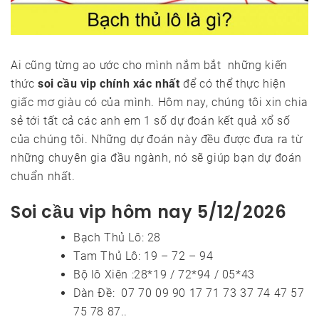
Ai cũng từng ao ước cho mình nắm bắt những kiến
thức
soi cầu vip chính xác nhất
để có thể thực hiện
giấc mơ giàu có của mình. Hôm nay, chúng tôi xin chia
sẻ tới tất cả các anh em 1 số dự đoán kết quả xổ số
của chúng tôi. Những dự đoán này đều được đưa ra từ
những chuyên gia đầu ngành, nó sẽ giúp bạn dự đoán
chuẩn nhất.
Soi cầu vip hôm nay 5/12/2026
Bạch Thủ Lô: 28
Tam Thủ Lô: 19 – 72 – 94
Bộ lô Xiên :28*19 / 72*94 / 05*43
Dàn Đề: 07 70 09 90 17 71 73 37 74 47 57
75 78 87..