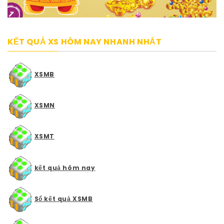
KẾT QUẢ XS HÔM NAY NHANH NHẤT
XSMB
XSMN
XSMT
kết quả hôm nay
Sổ kết quả XSMB