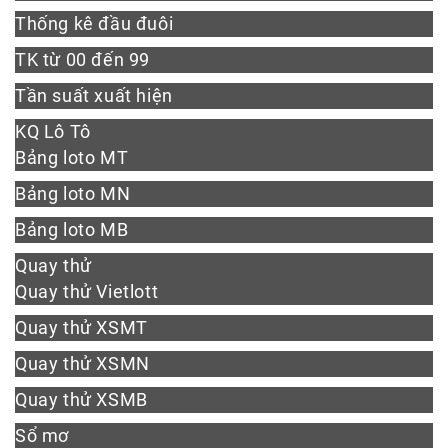
Thống kê đầu đuôi
TK từ 00 đến 99
Tần suất xuất hiện
KQ Lô Tô
Bảng loto MT
Bảng loto MN
Bảng loto MB
Quay thử
Quay thử Vietlott
Quay thử XSMT
Quay thử XSMN
Quay thử XSMB
Sổ mơ