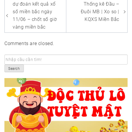
Điều
dự đoán kết quả xổ
Thống kê Đầu –
hướng
số miền bắc ngày
Đuôi MB | Xo so |
bài
11/06 – chốt số giờ
KQXS Miền Bắc
vàng miền bắc
viết
Comments are closed.
Search