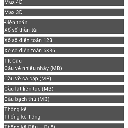
Max 4D
Max 3D
Điện toán
Xổ số thần tài
Xổ số điện toán 123
Xổ số điện toán 6×36
TK Cầu
Cầu về nhiều nháy (MB)
Cầu về cả cặp (MB)
Cầu lật liên tục (MB)
Cầu bạch thủ (MB)
Thống kê
Thống kê Tổng
Thống kê Đầu – Đuôi