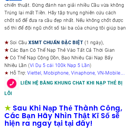
chiến thuật. Đừng đánh nan giải nhiều Cầu vừa không
Trúng lại mất Tiền. Hãy tập trung nghiên cứu cách
chốt số để đưa ra cầu đẹp nhất. Nếu không chốt được
số thì để đội ngũ chốt số tài ba của chúng tôi giúp bạn
★
Soi Cầu
XSMT CHUẨN ĐẶC BIỆT
(1 ngày),
★
Các Bạn Có Thể Nạp Thẻ Vào Tất Cả Thời Gian
★
Có Thể Nạp Cộng Dồn, Bao Nhiêu Cái Nạp Bấy
Nhiêu Lần
(
Ví Dụ 5 cái 100k Nạp 5 Lần
)
★
Hỗ Trợ:
Viettel, Mobiphone, Vinaphone, VN-Mobile….
LIÊN HỆ BẰNG KHUNG CHAT KHI NẠP THẺ BỊ
LỖI
★
Sau Khi Nạp Thẻ Thành Công,
Các Bạn Hãy Nhìn Thật Kĩ Số sẽ
hiện ra ngay tại tại đây!