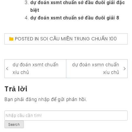
dự đoán xsmt chuẩn sớ đầu đuôi giải đặc
biệt
dự đoán xsmt chuẩn sớ đầu đuôi giải 8
POSTED IN
SOI CẦU MIỀN TRUNG CHUẨN 100
Điều
dự đoán xsmt chuẩn
dự đoán xsmn chuẩn
hướng
xíu chủ
xíu chủ
bài
Trả lời
viết
Bạn phải
đăng nhập
để gửi phản hồi.
Search