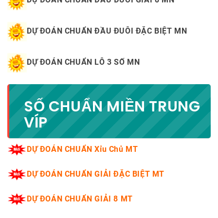
DỰ ĐOÁN CHUẨN ĐẦU ĐUÔI ĐẶC BIỆT MN
DỰ ĐOÁN CHUẨN LÔ 3 SỐ MN
SỐ CHUẨN MIỀN TRUNG
VÍP
DỰ ĐOÁN CHUẨN Xỉu Chủ MT
DỰ ĐOÁN CHUẨN GIẢI ĐẶC BIỆT MT
DỰ ĐOÁN CHUẨN GIẢI 8 MT