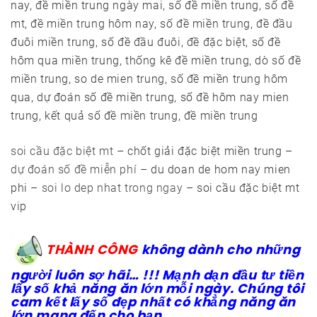
nay, đề miền trung ngày mai, số đề miền trung, số đề
mt, đề miền trung hôm nay, số đề miền trung, đề đầu
đuôi miền trung, số đề đầu đuôi, đề đặc biệt, số đề
hôm qua miền trung, thống kê đề miền trung, dò số đề
miền trung, so de mien trung, số đề miền trung hôm
qua, dự đoán số đề miền trung, số đề hôm nay mien
trung, kết quả số đề miền trung, đề miền trung
soi cầu đặc biệt mt
– chốt giải đặc biệt miền trung –
dự đoán số đề miễn phí
– du doan de hom nay mien
phi –
soi lo dep nhat trong ngay
– soi cầu đặc biệt mt
vip
THÀNH CÔNG
không dành cho những
người luôn sợ hãi… !!! Mạnh dạn đầu tư tiền
lấy số khả năng ăn lớn mỗi ngày. Chúng tôi
cam kết lấy số đẹp nhất có khẳng năng ăn
lớn mang đến cho bạn.