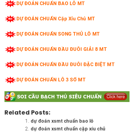
DỰ ĐOÁN CHUẨN BAO LÔ MT
DỰ ĐOÁN CHUẨN Cặp Xỉu Chủ MT
DỰ ĐOÁN CHUẨN SONG THỦ LÔ MT
DỰ ĐOÁN CHUẨN ĐẦU ĐUÔI GIẢI 8 MT
DỰ ĐOÁN CHUẨN ĐẦU ĐUÔI ĐẶC BIỆT MT
DỰ ĐOÁN CHUẨN LÔ 3 SỐ MT
Related Posts:
dự đoán xsmt chuẩn bao lô
dự đoán xsmt chuẩn cặp xíu chủ