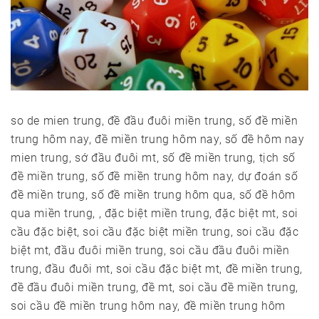
so de mien trung, đề đầu đuôi miền trung, số đề miền
trung hôm nay, đề miền trung hôm nay, số đề hôm nay
mien trung, sớ đầu đuôi mt, số đề miền trung, tịch số
đề miền trung, số đề miền trung hôm nay, dự đoán số
đề miền trung, số đề miền trung hôm qua, số đề hôm
qua miền trung, , đặc biệt miền trung, đặc biệt mt, soi
cầu đặc biệt, soi cầu đặc biệt miền trung, soi cầu đặc
biệt mt, đầu đuôi miền trung, soi cầu đầu đuôi miền
trung, đầu đuôi mt, soi cầu đặc biệt mt, đề miền trung,
đề đầu đuôi miền trung, đề mt, soi cầu đề miền trung,
soi cầu đề miền trung hôm nay, đề miền trung hôm