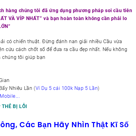
ách hàng chúng tôi đã ứng dụng phương pháp soi cầu tiên
ẤT VÀ VÍP NHẤT” và bạn hoàn toàn không cần phải lo
 LỚN“
ải có chiến thuật. Đừng đánh nan giải nhiều Cầu vừa
iên cứu cách chốt số để đưa ra cầu đẹp nhất. Nếu không
a chúng tôi giúp bạn
Gian
Bấy Nhiêu Lần
(
Ví Dụ 5 cái 100k Nạp 5 Lần
)
-Mobile….
THẺ BỊ LỖI
ông, Các Bạn Hãy Nhìn Thật Kĩ Số