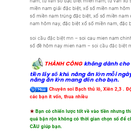
nam, tư vấn số đặc biệt miền nam, tư vấn xổ 
miền nam giải đặc biệt, xổ số miền nam hôm 
số miền nam trúng đặc biệt, xổ số miền nam đ
nam hôm nay, đặc biệt xổ số miền nam, đặc 
soi cầu đặc biệt mn
– soi cau mien nam chin
số đề hôm nay mien nam –
soi cầu đặc biệt
THÀNH CÔNG
không dành cho n
tiền lấy số khả năng ăn lớn mỗi ngà
năng ăn lớn mang đến cho bạn.
Chuyên soi Bạch thủ lô, Xiên 2,3 . Đ
các bạn ít vốn, thua nhiều
★
Bạn có chiến lược tốt về vào tiền nhưng t
quá bận rộn không có thời gian chọn số để c
CẦU giúp bạn.