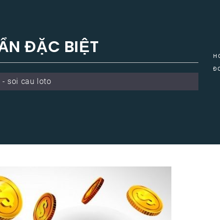
N ĐẶC BIỆT
H
Đ
 - soi cau loto