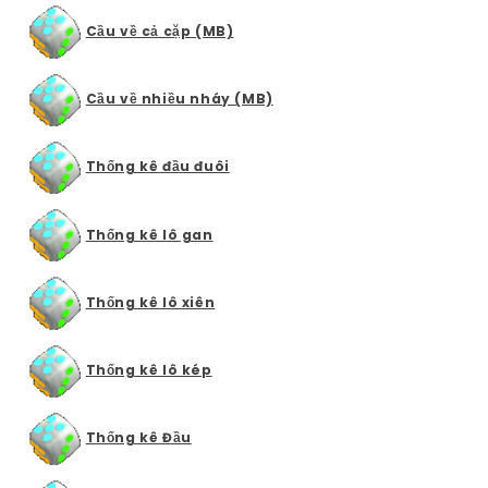
Cầu về cả cặp (MB)
Cầu về nhiều nháy (MB)
Thống kê đầu đuôi
Thống kê lô gan
Thống kê lô xiên
Thống kê lô kép
Thống kê Đầu