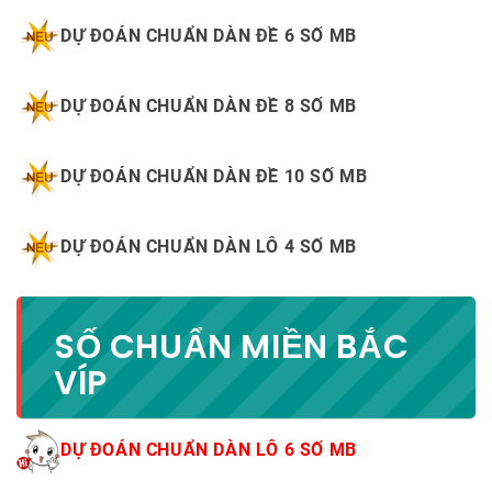
DỰ ĐOÁN CHUẨN DÀN ĐỀ 6 SỐ MB
DỰ ĐOÁN CHUẨN DÀN ĐỀ 8 SỐ MB
DỰ ĐOÁN CHUẨN DÀN ĐỀ 10 SỐ MB
DỰ ĐOÁN CHUẨN DÀN LÔ 4 SỐ MB
SỐ CHUẨN MIỀN BẮC
VÍP
DỰ ĐOÁN CHUẨN DÀN LÔ 6 SỐ MB