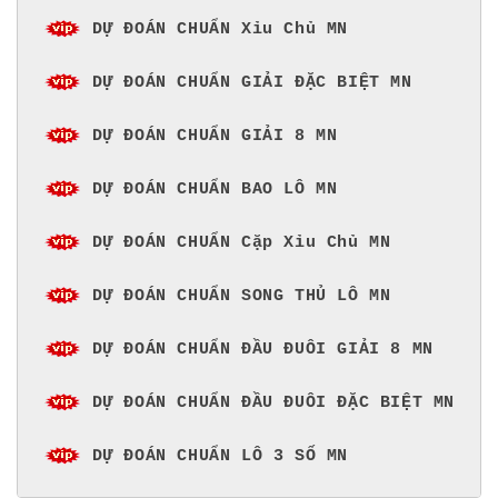
DỰ ĐOÁN CHUẨN Xỉu Chủ MN
DỰ ĐOÁN CHUẨN GIẢI ĐẶC BIỆT MN
DỰ ĐOÁN CHUẨN GIẢI 8 MN
DỰ ĐOÁN CHUẨN BAO LÔ MN
DỰ ĐOÁN CHUẨN Cặp Xỉu Chủ MN
DỰ ĐOÁN CHUẨN SONG THỦ LÔ MN
DỰ ĐOÁN CHUẨN ĐẦU ĐUÔI GIẢI 8 MN
DỰ ĐOÁN CHUẨN ĐẦU ĐUÔI ĐẶC BIỆT MN
DỰ ĐOÁN CHUẨN LÔ 3 SỐ MN