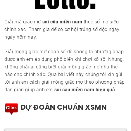
Giải mã giấc mơ
soi cầu miền nam
theo sổ mơ siêu
chính xác. Tham gia để có cơ hội trúng số độc ngay
ngày hôm nay.
Giải mộng giấc mơ đoán số đề không là phương pháp
được anh em áp dụng phổ biến khi chơi xổ số. Nhưng,
không phải ai cũng biết giải mộng giấc mơ như thế
nào cho chính xác. Qua bài viết này chúng tôi xin gửi
tới anh em cách giải mộng giấc mơ theo phương pháp
dân gian giúp anh em
soi cầu miền nam hiệu quả
.
DỰ ĐOÁN CHUẨN XSMN