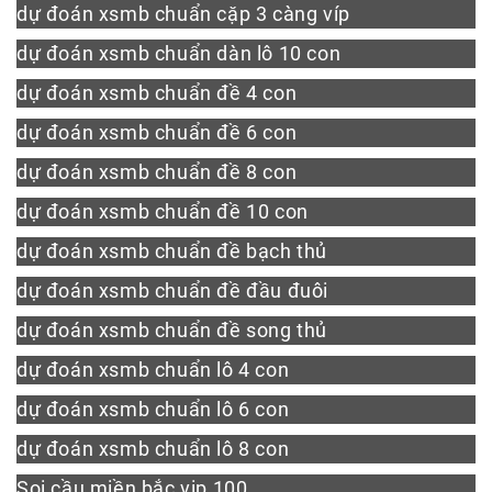
dự đoán xsmb chuẩn cặp 3 càng víp
dự đoán xsmb chuẩn dàn lô 10 con
dự đoán xsmb chuẩn đề 4 con
dự đoán xsmb chuẩn đề 6 con
dự đoán xsmb chuẩn đề 8 con
dự đoán xsmb chuẩn đề 10 con
dự đoán xsmb chuẩn đề bạch thủ
dự đoán xsmb chuẩn đề đầu đuôi
dự đoán xsmb chuẩn đề song thủ
dự đoán xsmb chuẩn lô 4 con
dự đoán xsmb chuẩn lô 6 con
dự đoán xsmb chuẩn lô 8 con
Soi cầu miền bắc vip 100