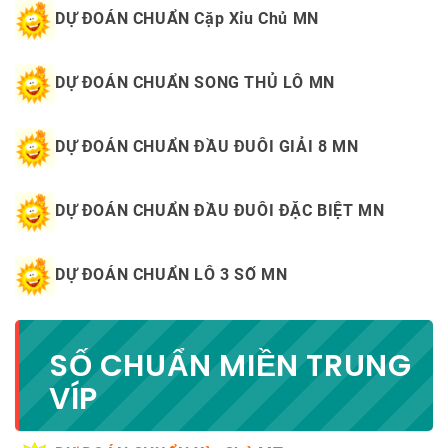
DỰ ĐOÁN CHUẨN Cặp Xỉu Chủ MN
DỰ ĐOÁN CHUẨN SONG THỦ LÔ MN
DỰ ĐOÁN CHUẨN ĐẦU ĐUÔI GIẢI 8 MN
DỰ ĐOÁN CHUẨN ĐẦU ĐUÔI ĐẶC BIỆT MN
DỰ ĐOÁN CHUẨN LÔ 3 SỐ MN
SỐ CHUẨN MIỀN TRUNG
VÍP