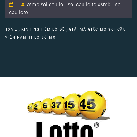
xsmb soi cau lo - soi cau lo to xsmb - soi
cau loto
HOME
KINH NGHIỆM LÔ ĐỀ
GIẢI MÃ GIẤC MƠ SOI CẦU
MIỀN NAM THEO SỔ MƠ