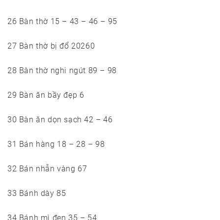
26 Bàn thờ 15 – 43 – 46 – 95
27 Bàn thờ bị đổ 20260
28 Bàn thờ nghi ngút 89 – 98
29 Bàn ăn bầy đẹp 6
30 Bàn ăn dọn sạch 42 – 46
31 Bán hàng 18 – 28 – 98
32 Bán nhẫn vàng 67
33 Bánh dày 85
34 Bánh mì đen 35 – 54