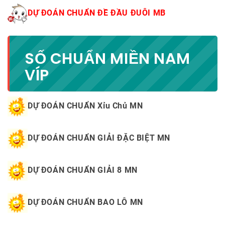
DỰ ĐOÁN CHUẨN ĐỀ ĐẦU ĐUÔI MB
SỐ CHUẨN MIỀN NAM
VÍP
DỰ ĐOÁN CHUẨN Xỉu Chủ MN
DỰ ĐOÁN CHUẨN GIẢI ĐẶC BIỆT MN
DỰ ĐOÁN CHUẨN GIẢI 8 MN
DỰ ĐOÁN CHUẨN BAO LÔ MN