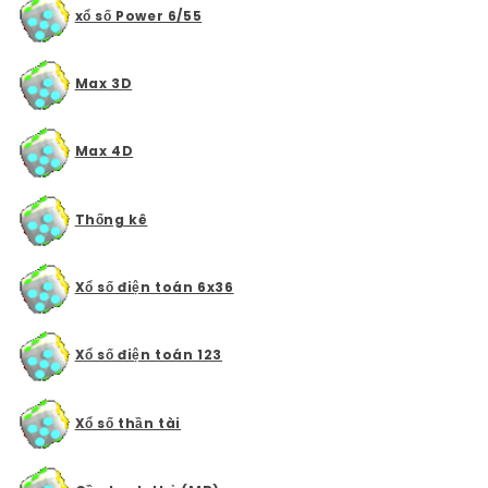
xổ số Power 6/55
Max 3D
Max 4D
Thống kê
Xổ số điện toán 6x36
Xổ số điện toán 123
Xổ số thần tài