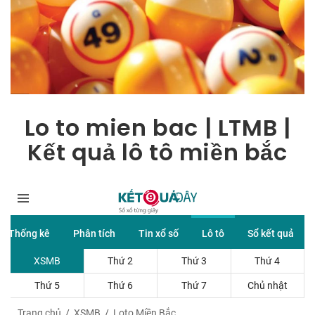
Lo to mien bac | LTMB |
Kết quả lô tô miền bắc