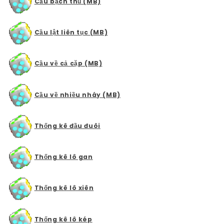
Cầu bạch thủ (MB)
Cầu lật liên tục (MB)
Cầu về cả cặp (MB)
Cầu về nhiều nháy (MB)
Thống kê đầu đuôi
Thống kê lô gan
Thống kê lô xiên
Thống kê lô kép