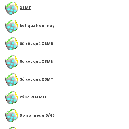
XSMT
kết quả hôm nay
Sổ kết quả XSMB
Sổ kết quả XSMN
Sổ kết quả XSMT
xổ số vietlott
Xo so mega 6/45