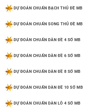
DỰ ĐOÁN CHUẨN BẠCH THỦ ĐỀ MB
DỰ ĐOÁN CHUẨN SONG THỦ ĐỀ MB
DỰ ĐOÁN CHUẨN DÀN ĐỀ 4 SỐ MB
DỰ ĐOÁN CHUẨN DÀN ĐỀ 6 SỐ MB
DỰ ĐOÁN CHUẨN DÀN ĐỀ 8 SỐ MB
DỰ ĐOÁN CHUẨN DÀN ĐỀ 10 SỐ MB
DỰ ĐOÁN CHUẨN DÀN LÔ 4 SỐ MB