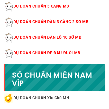
DỰ ĐOÁN CHUẨN 3 CÀNG MB
DỰ ĐOÁN CHUẨN DÀN 3 CÀNG 2 SỐ MB
DỰ ĐOÁN CHUẨN DÀN LÔ 10 SỐ MB
DỰ ĐOÁN CHUẨN ĐỀ ĐẦU ĐUÔI MB
SỐ CHUẨN MIỀN NAM
VÍP
DỰ ĐOÁN CHUẨN Xỉu Chủ MN