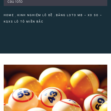
cau loto
HOME
KINH NGHIỆM LÔ ĐỀ
BẢNG LOTO MB – XO SO –
KQXS LÔ TÔ MIỀN BẮC