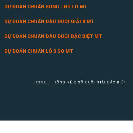
DỰ ĐOÁN CHUẨN SONG THỦ LÔ MT
DỰ ĐOÁN CHUẨN ĐẦU ĐUÔI GIẢI 8 MT
DỰ ĐOÁN CHUẨN ĐẦU ĐUÔI ĐẶC BIỆT MT
DỰ ĐOÁN CHUẨN LÔ 3 SỐ MT
HOME
THỐNG KÊ 2 SỐ CUỐI GIẢI ĐẶC BIỆT