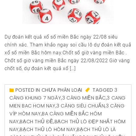
Dự đoán kết quả xổ số miền Bắc ngày 22/08 siêu
chính xác. Tham khảo ngay soi cầu lô dự đoán kết quả
xổ số miền Bắc hôm nay.Chốt số giờ vàng miền Bắc .
Chốt số giờ vàng miền Bắc ngày 22/08/2022 Giờ vàng
chốt số, dự đoán kết quả xổ […]
POSTED IN CHƯA PHÂN LOẠI
TAGGED
3
CÀNG KHUNG 7 NGÀY
,
3 CÀNG MIỀN BẮC
,
3 CANG
MIEN BAC HOM NAY
,
3 CÀNG SIÊU CHUẨN
,
3 CÀNG
VÍP HÔM NAY
,
BA CÀNG MIỀN BẮC HÔM
NAY
,
BẠCH THỦ ĐỀ
,
BẠCH THỦ LÔ ĐẸP NHẤT HÔM
NAY
,
BẠCH THỦ LÔ HÔM NAY
,
BẠCH THỦ LÔ LÀ