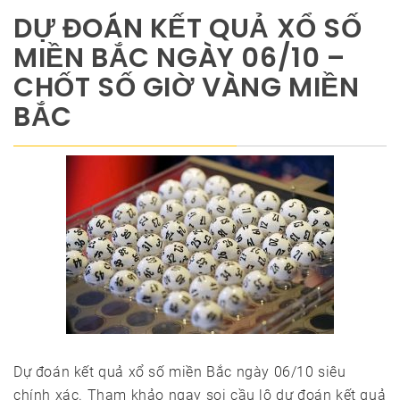
DỰ ĐOÁN KẾT QUẢ XỔ SỐ
MIỀN BẮC NGÀY 06/10 –
CHỐT SỐ GIỜ VÀNG MIỀN
BẮC
Dự đoán kết quả xổ số miền Bắc ngày 06/10 siêu
chính xác. Tham khảo ngay soi cầu lô dự đoán kết quả