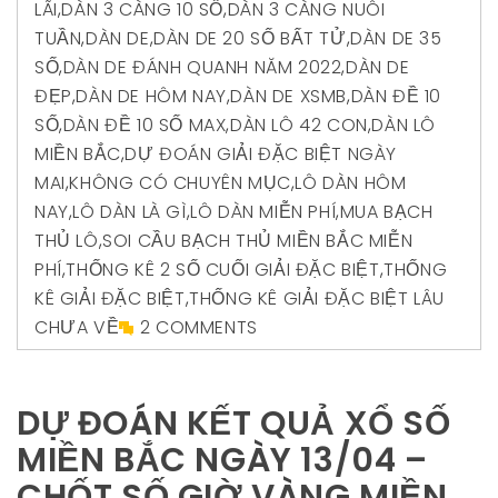
LÃI
,
DÀN 3 CÀNG 10 SỐ
,
DÀN 3 CÀNG NUÔI
TUẦN
,
DÀN DE
,
DÀN DE 20 SỐ BẤT TỬ
,
DÀN DE 35
SỐ
,
DÀN DE ĐÁNH QUANH NĂM 2022
,
DÀN DE
ĐẸP
,
DÀN DE HÔM NAY
,
DÀN DE XSMB
,
DÀN ĐỀ 10
SỐ
,
DÀN ĐỀ 10 SỐ MAX
,
DÀN LÔ 42 CON
,
DÀN LÔ
MIỀN BẮC
,
DỰ ĐOÁN GIẢI ĐẶC BIỆT NGÀY
MAI
,
KHÔNG CÓ CHUYÊN MỤC
,
LÔ DÀN HÔM
NAY
,
LÔ DÀN LÀ GÌ
,
LÔ DÀN MIỄN PHÍ
,
MUA BẠCH
THỦ LÔ
,
SOI CẦU BẠCH THỦ MIỀN BẮC MIỄN
PHÍ
,
THỐNG KÊ 2 SỐ CUỐI GIẢI ĐẶC BIỆT
,
THỐNG
KÊ GIẢI ĐẶC BIỆT
,
THỐNG KÊ GIẢI ĐẶC BIỆT LÂU
CHƯA VỀ
2 COMMENTS
DỰ ĐOÁN KẾT QUẢ XỔ SỐ
MIỀN BẮC NGÀY 13/04 –
CHỐT SỐ GIỜ VÀNG MIỀN