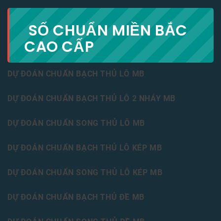
SỐ CHUẨN MIỀN BẮC
CAO CẤP
DỰ ĐOÁN CHUẨN BẠCH THỦ LÔ MB
DỰ ĐOÁN CHUẨN BẠCH THỦ LÔ 2 NHÁY MB
DỰ ĐOÁN CHUẨN SONG THỦ LÔ MB
DỰ ĐOÁN CHUẨN BẠCH THỦ LÔ KÉP MB
DỰ ĐOÁN CHUẨN SONG THỦ LÔ KÉP MB
DỰ ĐOÁN CHUẨN BẠCH THỦ ĐỀ MB