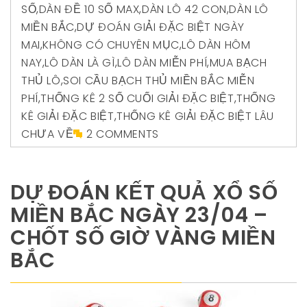
SỐ
,
DÀN ĐỀ 10 SỐ MAX
,
DÀN LÔ 42 CON
,
DÀN LÔ
MIỀN BẮC
,
DỰ ĐOÁN GIẢI ĐẶC BIỆT NGÀY
MAI
,
KHÔNG CÓ CHUYÊN MỤC
,
LÔ DÀN HÔM
NAY
,
LÔ DÀN LÀ GÌ
,
LÔ DÀN MIỄN PHÍ
,
MUA BẠCH
THỦ LÔ
,
SOI CẦU BẠCH THỦ MIỀN BẮC MIỄN
PHÍ
,
THỐNG KÊ 2 SỐ CUỐI GIẢI ĐẶC BIỆT
,
THỐNG
KÊ GIẢI ĐẶC BIỆT
,
THỐNG KÊ GIẢI ĐẶC BIỆT LÂU
CHƯA VỀ
2 COMMENTS
DỰ ĐOÁN KẾT QUẢ XỔ SỐ
MIỀN BẮC NGÀY 23/04 –
CHỐT SỐ GIỜ VÀNG MIỀN
BẮC