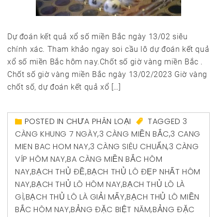
Dự đoán kết quả xổ số miền Bắc ngày 13/02 siêu
chính xác. Tham khảo ngay soi cầu lô dự đoán kết quả
xổ số miền Bắc hôm nay.Chốt số giờ vàng miền Bắc .
Chốt số giờ vàng miền Bắc ngày 13/02/2023 Giờ vàng
chốt số, dự đoán kết quả xổ […]
POSTED IN CHƯA PHÂN LOẠI
TAGGED
3
CÀNG KHUNG 7 NGÀY
,
3 CÀNG MIỀN BẮC
,
3 CANG
MIEN BAC HOM NAY
,
3 CÀNG SIÊU CHUẨN
,
3 CÀNG
VÍP HÔM NAY
,
BA CÀNG MIỀN BẮC HÔM
NAY
,
BẠCH THỦ ĐỀ
,
BẠCH THỦ LÔ ĐẸP NHẤT HÔM
NAY
,
BẠCH THỦ LÔ HÔM NAY
,
BẠCH THỦ LÔ LÀ
GÌ
,
BẠCH THỦ LÔ LÀ GIẢI MẤY
,
BẠCH THỦ LÔ MIỀN
BẮC HÔM NAY
,
BẢNG ĐẶC BIỆT NĂM
,
BẢNG ĐẶC