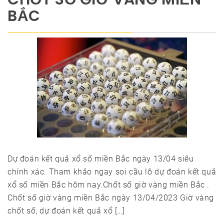
BẮC
Dự đoán kết quả xổ số miền Bắc ngày 13/04 siêu
chính xác. Tham khảo ngay soi cầu lô dự đoán kết quả
xổ số miền Bắc hôm nay.Chốt số giờ vàng miền Bắc .
Chốt số giờ vàng miền Bắc ngày 13/04/2023 Giờ vàng
chốt số, dự đoán kết quả xổ […]