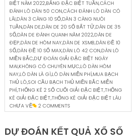
BIỆT NĂM 2022
,
BẢNG ĐẶC BIỆT TUẦN
,
CÁCH
ĐÁNH LÔ DÀN 50 CON
,
CÁCH ĐÁNH LÔ DÀN CÓ
LÃI
,
DÀN 3 CÀNG 10 SỐ
,
DÀN 3 CÀNG NUÔI
TUẦN
,
DÀN DE
,
DÀN DE 20 SỐ BẤT TỬ
,
DÀN DE 35
SỐ
,
DÀN DE ĐÁNH QUANH NĂM 2022
,
DÀN DE
ĐẸP
,
DÀN DE HÔM NAY
,
DÀN DE XSMB
,
DÀN ĐỀ 10
SỐ
,
DÀN ĐỀ 10 SỐ MAX
,
DÀN LÔ 42 CON
,
DÀN LÔ
MIỀN BẮC
,
DỰ ĐOÁN GIẢI ĐẶC BIỆT NGÀY
MAI
,
KHÔNG CÓ CHUYÊN MỤC
,
LÔ DÀN HÔM
NAY
,
LÔ DÀN LÀ GÌ
,
LÔ DÀN MIỄN PHÍ
,
MUA BẠCH
THỦ LÔ
,
SOI CẦU BẠCH THỦ MIỀN BẮC MIỄN
PHÍ
,
THỐNG KÊ 2 SỐ CUỐI GIẢI ĐẶC BIỆT
,
THỐNG
KÊ GIẢI ĐẶC BIỆT
,
THỐNG KÊ GIẢI ĐẶC BIỆT LÂU
CHƯA VỀ
2 COMMENTS
DỰ ĐOÁN KẾT QUẢ XỔ SỐ