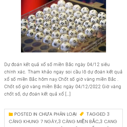
Dự đoán kết quả xổ số miền Bắc ngày 04/12 siêu
chính xác. Tham khảo ngay soi cầu lô dự đoán kết quả
xổ số miền Bắc hôm nay.Chốt số giờ vàng miền Bắc .
Chốt số giờ vàng miền Bắc ngày 04/12/2022 Giờ vàng
chốt số, dự đoán kết quả xổ […]
POSTED IN CHƯA PHÂN LOẠI
TAGGED
3
CÀNG KHUNG 7 NGÀY
,
3 CÀNG MIỀN BẮC
,
3 CANG