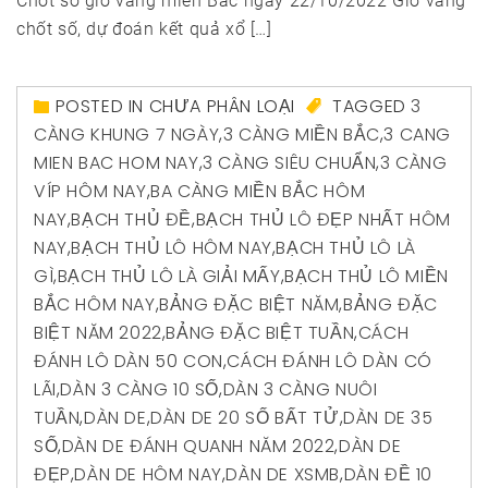
Chốt số giờ vàng miền Bắc ngày 22/10/2022 Giờ vàng
chốt số, dự đoán kết quả xổ […]
POSTED IN CHƯA PHÂN LOẠI
TAGGED
3
CÀNG KHUNG 7 NGÀY
,
3 CÀNG MIỀN BẮC
,
3 CANG
MIEN BAC HOM NAY
,
3 CÀNG SIÊU CHUẨN
,
3 CÀNG
VÍP HÔM NAY
,
BA CÀNG MIỀN BẮC HÔM
NAY
,
BẠCH THỦ ĐỀ
,
BẠCH THỦ LÔ ĐẸP NHẤT HÔM
NAY
,
BẠCH THỦ LÔ HÔM NAY
,
BẠCH THỦ LÔ LÀ
GÌ
,
BẠCH THỦ LÔ LÀ GIẢI MẤY
,
BẠCH THỦ LÔ MIỀN
BẮC HÔM NAY
,
BẢNG ĐẶC BIỆT NĂM
,
BẢNG ĐẶC
BIỆT NĂM 2022
,
BẢNG ĐẶC BIỆT TUẦN
,
CÁCH
ĐÁNH LÔ DÀN 50 CON
,
CÁCH ĐÁNH LÔ DÀN CÓ
LÃI
,
DÀN 3 CÀNG 10 SỐ
,
DÀN 3 CÀNG NUÔI
TUẦN
,
DÀN DE
,
DÀN DE 20 SỐ BẤT TỬ
,
DÀN DE 35
SỐ
,
DÀN DE ĐÁNH QUANH NĂM 2022
,
DÀN DE
ĐẸP
,
DÀN DE HÔM NAY
,
DÀN DE XSMB
,
DÀN ĐỀ 10