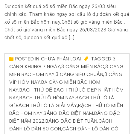
Dự đoán kết quả xổ số miền Bắc ngày 26/03 siêu
chính xác. Tham khảo ngay soi cầu lô dự đoán kết quả
xổ số miền Bắc hôm nay.Chốt số giờ vàng miền Bắc .
Chốt số giờ vàng miền Bắc ngày 26/03/2023 Giờ vàng
chốt số, dự đoán kết quả xổ […]
POSTED IN CHƯA PHÂN LOẠI
TAGGED
3
CÀNG KHUNG 7 NGÀY
,
3 CÀNG MIỀN BẮC
,
3 CANG
MIEN BAC HOM NAY
,
3 CÀNG SIÊU CHUẨN
,
3 CÀNG
VÍP HÔM NAY
,
BA CÀNG MIỀN BẮC HÔM
NAY
,
BẠCH THỦ ĐỀ
,
BẠCH THỦ LÔ ĐẸP NHẤT HÔM
NAY
,
BẠCH THỦ LÔ HÔM NAY
,
BẠCH THỦ LÔ LÀ
GÌ
,
BẠCH THỦ LÔ LÀ GIẢI MẤY
,
BẠCH THỦ LÔ MIỀN
BẮC HÔM NAY
,
BẢNG ĐẶC BIỆT NĂM
,
BẢNG ĐẶC
BIỆT NĂM 2022
,
BẢNG ĐẶC BIỆT TUẦN
,
CÁCH
ĐÁNH LÔ DÀN 50 CON
,
CÁCH ĐÁNH LÔ DÀN CÓ