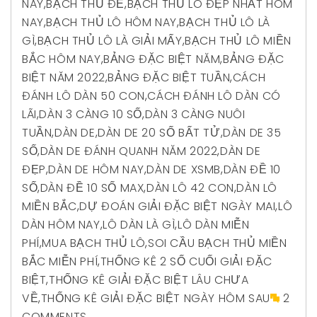
NAY
,
BẠCH THỦ ĐỀ
,
BẠCH THỦ LÔ ĐẸP NHẤT HÔM
NAY
,
BẠCH THỦ LÔ HÔM NAY
,
BẠCH THỦ LÔ LÀ
GÌ
,
BẠCH THỦ LÔ LÀ GIẢI MẤY
,
BẠCH THỦ LÔ MIỀN
BẮC HÔM NAY
,
BẢNG ĐẶC BIỆT NĂM
,
BẢNG ĐẶC
BIỆT NĂM 2022
,
BẢNG ĐẶC BIỆT TUẦN
,
CÁCH
ĐÁNH LÔ DÀN 50 CON
,
CÁCH ĐÁNH LÔ DÀN CÓ
LÃI
,
DÀN 3 CÀNG 10 SỐ
,
DÀN 3 CÀNG NUÔI
TUẦN
,
DÀN DE
,
DÀN DE 20 SỐ BẤT TỬ
,
DÀN DE 35
SỐ
,
DÀN DE ĐÁNH QUANH NĂM 2022
,
DÀN DE
ĐẸP
,
DÀN DE HÔM NAY
,
DÀN DE XSMB
,
DÀN ĐỀ 10
SỐ
,
DÀN ĐỀ 10 SỐ MAX
,
DÀN LÔ 42 CON
,
DÀN LÔ
MIỀN BẮC
,
DỰ ĐOÁN GIẢI ĐẶC BIỆT NGÀY MAI
,
LÔ
DÀN HÔM NAY
,
LÔ DÀN LÀ GÌ
,
LÔ DÀN MIỄN
PHÍ
,
MUA BẠCH THỦ LÔ
,
SOI CẦU BẠCH THỦ MIỀN
BẮC MIỄN PHÍ
,
THỐNG KÊ 2 SỐ CUỐI GIẢI ĐẶC
BIỆT
,
THỐNG KÊ GIẢI ĐẶC BIỆT LÂU CHƯA
VỀ
,
THỐNG KÊ GIẢI ĐẶC BIỆT NGÀY HÔM SAU
2
COMMENTS