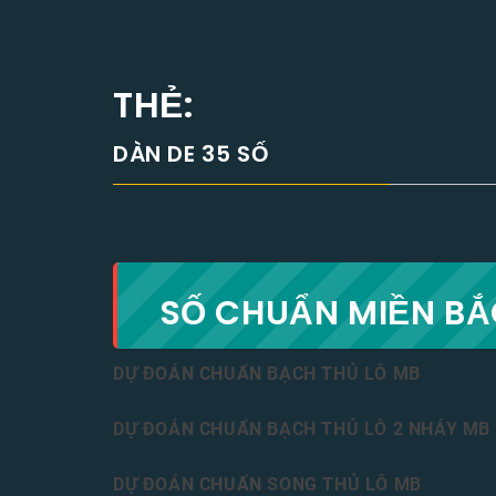
THẺ:
DÀN DE 35 SỐ
SỐ CHUẨN MIỀN BẮ
DỰ ĐOÁN CHUẨN BẠCH THỦ LÔ MB
DỰ ĐOÁN CHUẨN BẠCH THỦ LÔ 2 NHÁY MB
DỰ ĐOÁN CHUẨN SONG THỦ LÔ MB