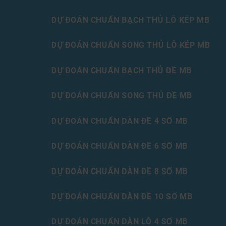
DỰ ĐOÁN CHUẨN BẠCH THỦ LÔ KÉP MB
DỰ ĐOÁN CHUẨN SONG THỦ LÔ KÉP MB
DỰ ĐOÁN CHUẨN BẠCH THỦ ĐỀ MB
DỰ ĐOÁN CHUẨN SONG THỦ ĐỀ MB
DỰ ĐOÁN CHUẨN DÀN ĐỀ 4 SỐ MB
DỰ ĐOÁN CHUẨN DÀN ĐỀ 6 SỐ MB
DỰ ĐOÁN CHUẨN DÀN ĐỀ 8 SỐ MB
DỰ ĐOÁN CHUẨN DÀN ĐỀ 10 SỐ MB
DỰ ĐOÁN CHUẨN DÀN LÔ 4 SỐ MB