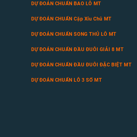
DỰ ĐOÁN CHUẨN BAO LÔ MT
DỰ ĐOÁN CHUẨN Cặp Xỉu Chủ MT
DỰ ĐOÁN CHUẨN SONG THỦ LÔ MT
DỰ ĐOÁN CHUẨN ĐẦU ĐUÔI GIẢI 8 MT
DỰ ĐOÁN CHUẨN ĐẦU ĐUÔI ĐẶC BIỆT MT
DỰ ĐOÁN CHUẨN LÔ 3 SỐ MT