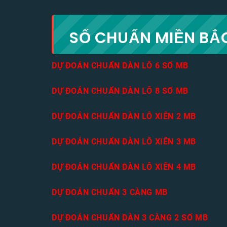
SỐ CHUẨN MIỀN BẮC
DỰ ĐOÁN CHUẨN DÀN LÔ 6 SỐ MB
DỰ ĐOÁN CHUẨN DÀN LÔ 8 SỐ MB
DỰ ĐOÁN CHUẨN DÀN LÔ XIÊN 2 MB
DỰ ĐOÁN CHUẨN DÀN LÔ XIÊN 3 MB
DỰ ĐOÁN CHUẨN DÀN LÔ XIÊN 4 MB
DỰ ĐOÁN CHUẨN 3 CÀNG MB
DỰ ĐOÁN CHUẨN DÀN 3 CÀNG 2 SỐ MB