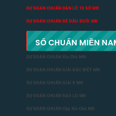
DỰ ĐOÁN CHUẨN DÀN LÔ 10 SỐ MB
DỰ ĐOÁN CHUẨN ĐỀ ĐẦU ĐUÔI MB
SỐ CHUẨN MIỀN NA
DỰ ĐOÁN CHUẨN Xỉu Chủ MN
DỰ ĐOÁN CHUẨN GIẢI ĐẶC BIỆT MN
DỰ ĐOÁN CHUẨN GIẢI 8 MN
DỰ ĐOÁN CHUẨN BAO LÔ MN
DỰ ĐOÁN CHUẨN Cặp Xỉu Chủ MN