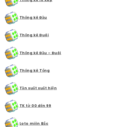
Thống kê Đầu
Thống kê Đuôi
Thống kê Đầu – Đuôi
Thống kê Tổng
Tần suất xuất hiện
TK từ 00 đến 99
Loto miền Bắc