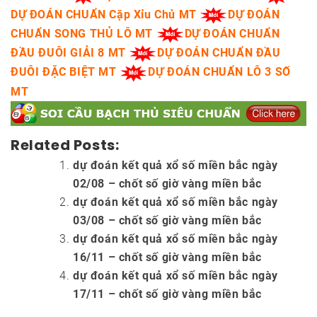
DỰ ĐOÁN CHUẨN Cặp Xỉu Chủ MT
DỰ ĐOÁN
CHUẨN SONG THỦ LÔ MT
DỰ ĐOÁN CHUẨN
ĐẦU ĐUÔI GIẢI 8 MT
DỰ ĐOÁN CHUẨN ĐẦU
ĐUÔI ĐẶC BIỆT MT
DỰ ĐOÁN CHUẨN LÔ 3 SỐ
MT
Related Posts:
dự đoán kết quả xổ số miền bắc ngày
02/08 – chốt số giờ vàng miền bắc
dự đoán kết quả xổ số miền bắc ngày
03/08 – chốt số giờ vàng miền bắc
dự đoán kết quả xổ số miền bắc ngày
16/11 – chốt số giờ vàng miền bắc
dự đoán kết quả xổ số miền bắc ngày
17/11 – chốt số giờ vàng miền bắc