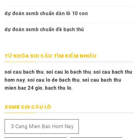
dự đoán xsmb chuẩn dàn lô 10 con
dự đoán xsmb chuẩn đề bạch thủ
TỪ KHÓA SOI CẦU TÌM KIẾM NHIỀU
soi cau bach thu
,
soi cau lo bach thu
,
soi cau bach thu
hom nay
,
soi cau lo de bach thu
,
soi cau bach thu
mien bac 24 gio
,
bach thu lo
,
XSMB SOI CẦU LÔ
3 Cang Mien Bac Hom Nay