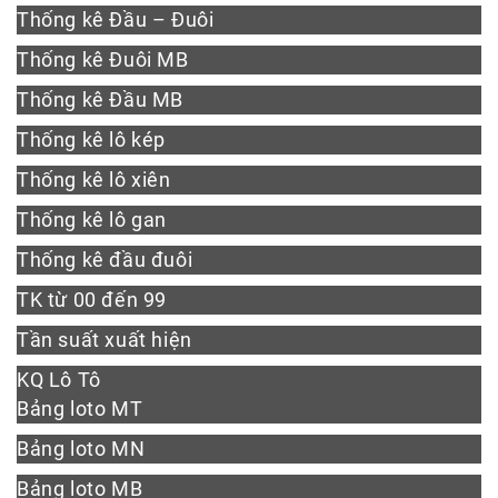
Thống kê Đầu – Đuôi
Thống kê Đuôi MB
Thống kê Đầu MB
Thống kê lô kép
Thống kê lô xiên
Thống kê lô gan
Thống kê đầu đuôi
TK từ 00 đến 99
Tần suất xuất hiện
KQ Lô Tô
Bảng loto MT
Bảng loto MN
Bảng loto MB