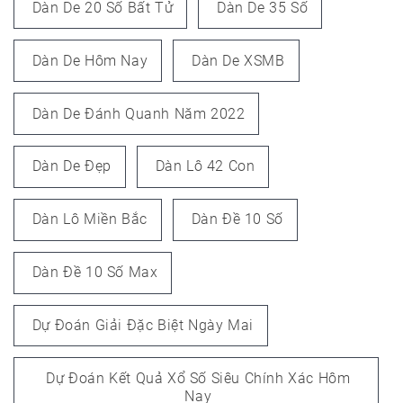
Dàn De 20 Số Bất Tử
Dàn De 35 Số
Dàn De Hôm Nay
Dàn De XSMB
Dàn De Đánh Quanh Năm 2022
Dàn De Đẹp
Dàn Lô 42 Con
Dàn Lô Miền Bắc
Dàn Đề 10 Số
Dàn Đề 10 Số Max
Dự Đoán Giải Đặc Biệt Ngày Mai
Dự Đoán Kết Quả Xổ Số Siêu Chính Xác Hôm
Nay