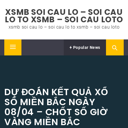
Skip
XSMB SOI CAU LO – SOI CAU
to
LO TO XSMB – SOI CAU LOTO
content
xsmb soi cau lo – soi cau lo to xsmb – soi cau loto
Popular News
Primary
Menu
DỰ ĐOÁN KẾT QUẢ XỔ
SỐ MIỀN BẮC NGÀY
08/04 – CHỐT SỐ GIỜ
VÀNG MIỀN BẮC