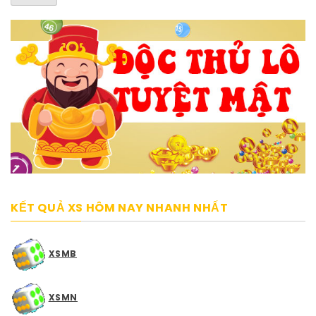
KẾT QUẢ XS HÔM NAY NHANH NHẤT
XSMB
XSMN