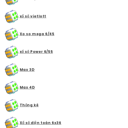
xổ số vietlott
Xo so mega 6/45
xổ số Power 6/55
Max 3D
Max 4D
Thống kê
Xổ số điện toán 6x36