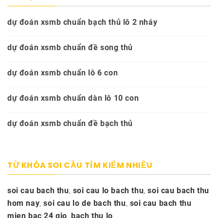
dự đoán xsmb chuẩn bạch thủ lô 2 nháy
dự đoán xsmb chuẩn đề song thủ
dự đoán xsmb chuẩn lô 6 con
dự đoán xsmb chuẩn dàn lô 10 con
dự đoán xsmb chuẩn đề bạch thủ
TỪ KHÓA SOI CẦU TÌM KIẾM NHIỀU
soi cau bach thu
,
soi cau lo bach thu
,
soi cau bach thu
hom nay
,
soi cau lo de bach thu
,
soi cau bach thu
mien bac 24 gio
,
bach thu lo
,