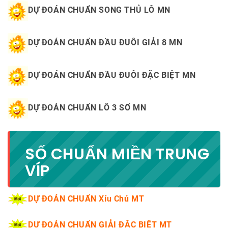
DỰ ĐOÁN CHUẨN SONG THỦ LÔ MN
DỰ ĐOÁN CHUẨN ĐẦU ĐUÔI GIẢI 8 MN
DỰ ĐOÁN CHUẨN ĐẦU ĐUÔI ĐẶC BIỆT MN
DỰ ĐOÁN CHUẨN LÔ 3 SỐ MN
SỐ CHUẨN MIỀN TRUNG
VÍP
DỰ ĐOÁN CHUẨN Xỉu Chủ MT
DỰ ĐOÁN CHUẨN GIẢI ĐẶC BIỆT MT