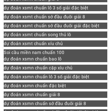
dự đoán xsmt chuẩn lô 3 số giải đặc biệt
dự đoán xsmt chuẩn sớ đầu đuôi giải 8
dự đoán xsmt chuẩn sớ đầu đuôi giải đặc biệt
dự đoán xsmt chuẩn song thủ lô
dự đoán xsmt chuẩn xíu chủ
Soi cầu miền nam chuẩn 100
dự đoán xsmn chuẩn bao lô
dự đoán xsmn chuẩn cặp xíu chủ
dự đoán xsmn chuẩn lô 3 số giải đặc biệt
dự đoán xsmn chuẩn đặc biệt
dự đoán xsmn chuẩn giải 8
dự đoán xsmn chuẩn sớ đầu đuôi giải 8