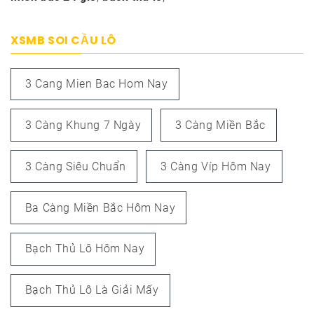
XSMB SOI CẦU LÔ
3 Cang Mien Bac Hom Nay
3 Càng Khung 7 Ngày
3 Càng Miền Bắc
3 Càng Siêu Chuẩn
3 Càng Víp Hôm Nay
Ba Càng Miền Bắc Hôm Nay
Bạch Thủ Lô Hôm Nay
Bạch Thủ Lô Là Giải Mấy