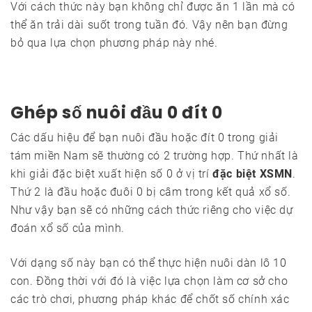
Với cách thức này bạn không chỉ được ăn 1 lần mà có
thể ăn trải dài suốt trong tuần đó. Vậy nên bạn đừng
bỏ qua lựa chọn phương pháp này nhé.
Ghép số nuôi đầu 0 đít 0
Các dấu hiệu để bạn nuôi đầu hoặc đít 0 trong giải
tám miền Nam sẽ thường có 2 trường hợp. Thứ nhất là
khi giải đặc biệt xuất hiện số 0 ở vị trí
đặc biệt XSMN
.
Thứ 2 là đầu hoặc đuôi 0 bị câm trong kết quả xổ số.
Như vậy bạn sẽ có những cách thức riêng cho việc dự
đoán xổ số của mình.
Với dạng số này bạn có thể thực hiện nuôi dàn lô 10
con. Đồng thời với đó là việc lựa chọn làm cơ sở cho
các trò chơi, phương pháp khác để chốt số chính xác