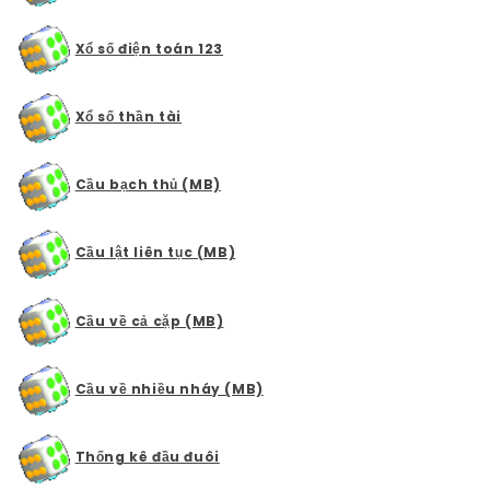
Xổ số điện toán 123
Xổ số thần tài
Cầu bạch thủ (MB)
Cầu lật liên tục (MB)
Cầu về cả cặp (MB)
Cầu về nhiều nháy (MB)
Thống kê đầu đuôi