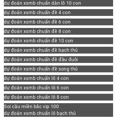
dự đoán xsmb chuẩn dàn lô 10 con
dự đoán xsmb chuẩn đề 4 con
dự đoán xsmb chuẩn đề 6 con
dự đoán xsmb chuẩn đề 8 con
dự đoán xsmb chuẩn đề 10 con
dự đoán xsmb chuẩn đề bạch thủ
dự đoán xsmb chuẩn đề đầu đuôi
dự đoán xsmb chuẩn đề song thủ
dự đoán xsmb chuẩn lô 4 con
dự đoán xsmb chuẩn lô 6 con
dự đoán xsmb chuẩn lô 8 con
Soi cầu miền bắc vip 100
dự đoán xsmb chuẩn lô bạch thủ