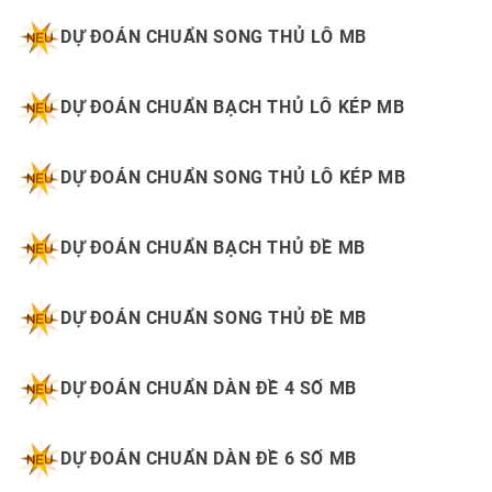
DỰ ĐOÁN CHUẨN SONG THỦ LÔ MB
DỰ ĐOÁN CHUẨN BẠCH THỦ LÔ KÉP MB
DỰ ĐOÁN CHUẨN SONG THỦ LÔ KÉP MB
DỰ ĐOÁN CHUẨN BẠCH THỦ ĐỀ MB
DỰ ĐOÁN CHUẨN SONG THỦ ĐỀ MB
DỰ ĐOÁN CHUẨN DÀN ĐỀ 4 SỐ MB
DỰ ĐOÁN CHUẨN DÀN ĐỀ 6 SỐ MB