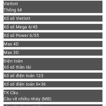
Vietlott
Thống kê
Xổ số Vietlott
Xổ số Mega 6/45
Xổ số Power 6/55
Max 4D
Max 3D
Điện toán
Xổ số thần tài
Xổ số điện toán 123
Xổ số điện toán 6×36
TK Cầu
Cầu về nhiều nháy (MB)