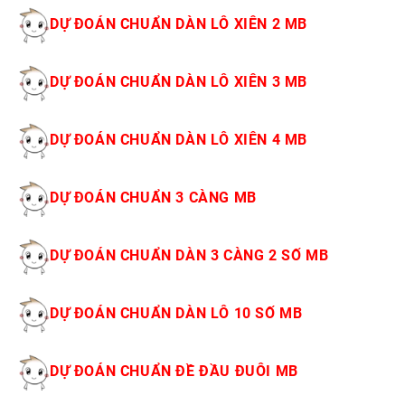
DỰ ĐOÁN CHUẨN DÀN LÔ XIÊN 2 MB
DỰ ĐOÁN CHUẨN DÀN LÔ XIÊN 3 MB
DỰ ĐOÁN CHUẨN DÀN LÔ XIÊN 4 MB
DỰ ĐOÁN CHUẨN 3 CÀNG MB
DỰ ĐOÁN CHUẨN DÀN 3 CÀNG 2 SỐ MB
DỰ ĐOÁN CHUẨN DÀN LÔ 10 SỐ MB
DỰ ĐOÁN CHUẨN ĐỀ ĐẦU ĐUÔI MB