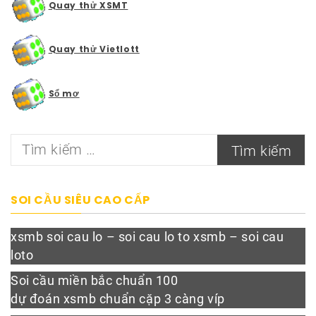
Quay thử XSMT
Quay thử Vietlott
Sổ mơ
Tìm
kiếm
cho:
SOI CẦU SIÊU CAO CẤP
xsmb soi cau lo – soi cau lo to xsmb – soi cau
loto
Soi cầu miền bắc chuẩn 100
dự đoán xsmb chuẩn cặp 3 càng víp