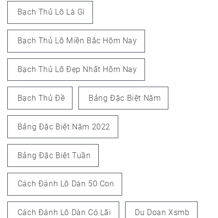
Bạch Thủ Lô Là Gì
Bạch Thủ Lô Miền Bắc Hôm Nay
Bạch Thủ Lô Đẹp Nhất Hôm Nay
Bạch Thủ Đề
Bảng Đặc Biệt Năm
Bảng Đặc Biệt Năm 2022
Bảng Đặc Biệt Tuần
Cách Đánh Lô Dàn 50 Con
Cách Đánh Lô Dàn Có Lãi
Du Doan Xsmb