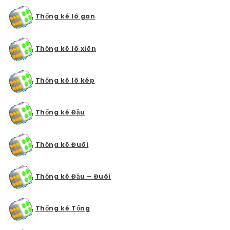
Thống kê lô gan
Thống kê lô xiên
Thống kê lô kép
Thống kê Đầu
Thống kê Đuôi
Thống kê Đầu – Đuôi
Thống kê Tổng